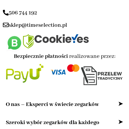
506 744 192
sklep@timeselection.pl
Bezpiecznie płatności
realizowane przez:
O nas – Eksperci w świecie zegarków
Witaj w naszym sklepie internetowym –
Szeroki wybór zegarków dla każdego