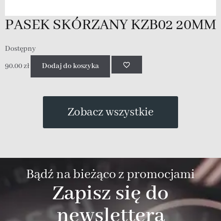
PASEK SKÓRZANY KZB02 20MM
Dostępny
90.00
zł
Dodaj do koszyka
D
9
Zobacz wszystkie
Bądź na bieżąco z promocjami
Zapisz się do
newslettera