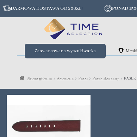
DARMOWA DOSTAWA OD 200ZŁ!
PONAD 15
Zaawansowana wyszukiwarka
Męsk
Strona główna
Akcesoria
Paski
Pasek skórzany
PASEK