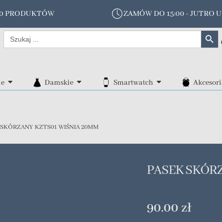
00 PRODUKTÓW
ZAMÓW DO 15:00 - JUTRO U
Search Butt
Search
for:
ie
Damskie
Smartwatch
Akcesori
 SKÓRZANY KZTS01 WIŚNIA 20MM
PASEK SKÓRZ
90.00
zł