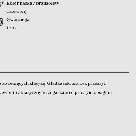
Kolor paska / bransolety
Czerwony
Gwarancja
1 rok
ób ceniących klasykę. Gładka faktura bez przeszyć
stawieniu z klasycznymi zegarkami o prostym designie –