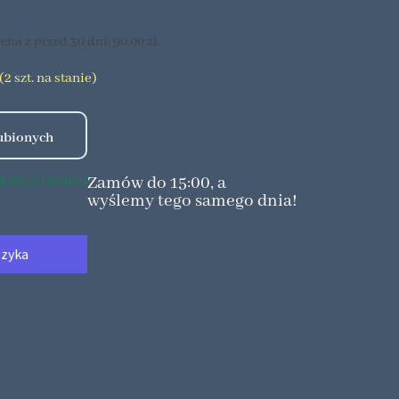
ena z przed 30 dni:
90.00
zł
.
2 szt. na stanie)
Zamów do 15:00, a
 szt. na stanie)
wyślemy tego samego dnia!
szyka