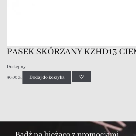
PASEK SKÓRZANY KZHD13 CIE
Dostępny
90.00
zł
Dodaj do koszyka
Bądź na bieżąco z promocjami