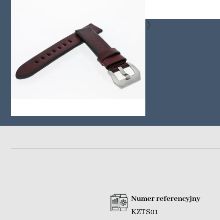
❯
Numer referencyjny
KZTS01