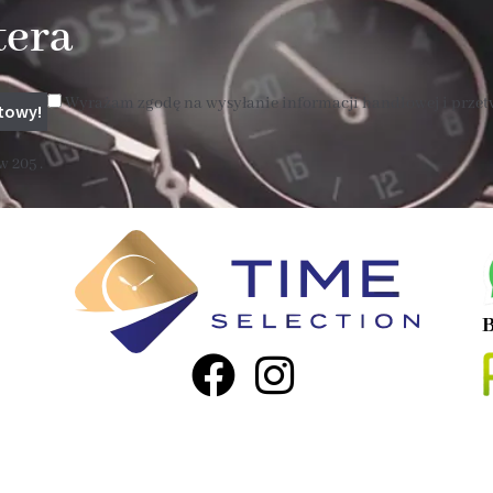
tera
Wyrażam zgodę na wysyłanie informacji handlowej i prze
 205 .
B