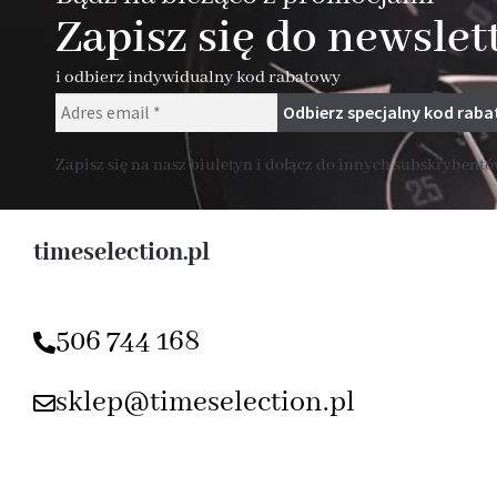
Zapisz się do newslet
i odbierz indywidualny kod rabatowy
Zapisz się na nasz biuletyn i dołącz do innych subskrybentów
timeselection.pl
506 744 168
sklep@timeselection.pl