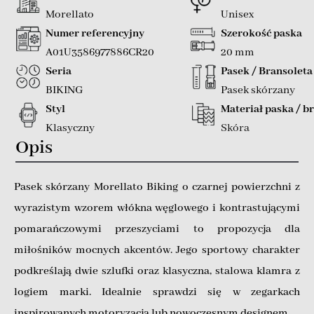
Morellato
Unisex
Numer referencyjny
Szerokość paska
A01U3586977886CR20
20 mm
Seria
Pasek / Bransoleta
BIKING
Pasek skórzany
Styl
Materiał paska / b
Klasyczny
Skóra
Opis
Pasek skórzany Morellato Biking o czarnej powierzchni z
wyrazistym wzorem włókna węglowego i kontrastującymi
pomarańczowymi przeszyciami to propozycja dla
miłośników mocnych akcentów. Jego sportowy charakter
podkreślają dwie szlufki oraz klasyczna, stalowa klamra z
logiem marki. Idealnie sprawdzi się w zegarkach
inspirowanych motoryzacją lub nowoczesnym designem.