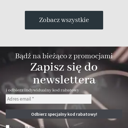
1
Zobacz wszystkie
Bądź na bieżąco z promocjami
Zapisz się do
newslettera
i odbierz indywidualny kod rabatowy
Wyrażam zgodę na wysyłanie informacji handlowej i