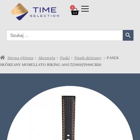
0
Search Button
Search
for:
Strona główna
Akcesoria
Paski
Pasek skórzany
PASEK
SKÓRZANY MORELLATO BIKING A01U3586977886CR20