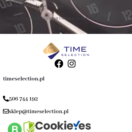
przetwarzanie danych osobowych
Zapisz się na nasz biuletyn i dołącz do innych subskrybentów
205 .
timeselection.pl
506 744 192
sklep@timeselection.pl