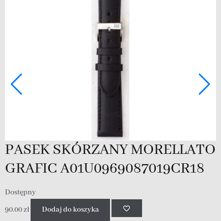
PASEK SKÓRZANY MORELLATO
GRAFIC A01U0969087019CR18
Dostępny
90.00
zł
Dodaj do koszyka
D