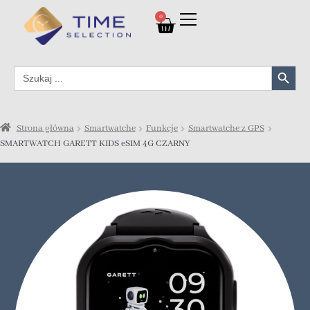
0
Search Button
Search
for:
Strona główna
Smartwatche
Funkcje
Smartwatche z GPS
SMARTWATCH GARETT KIDS eSIM 4G CZARNY