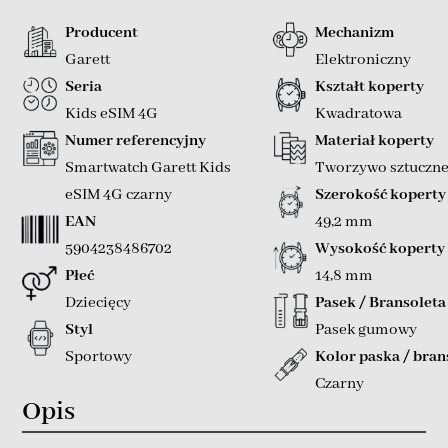
Producent
Mechanizm
Garett
Elektroniczny
Seria
Kształt koperty
Kids eSIM 4G
Kwadratowa
Numer referencyjny
Materiał koperty
Smartwatch Garett Kids
Tworzywo sztuczn
eSIM 4G czarny
Szerokość koperty
EAN
49,2 mm
5904238486702
Wysokość koperty
Płeć
14,8 mm
Dziecięcy
Pasek / Bransoleta
Styl
Pasek gumowy
Sportowy
Kolor paska / bran
Czarny
Opis