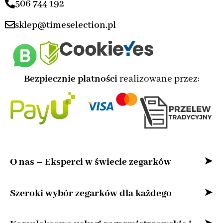
506 744 192
sklep@timeselection.pl
Bezpiecznie płatności
realizowane przez:
O nas – Eksperci w świecie zegarków
Witaj w naszym sklepie internetowym –
Szeroki wybór zegarków dla każdego
przestrzeni stworzonej z myślą o miłośnikach