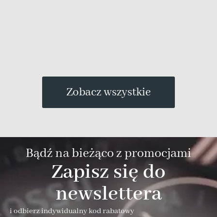
N
3
Zobacz wszystkie
Bądź na bieżąco z promocjami
Zapisz się do
newslettera
i odbierz indywidualny kod rabatowy