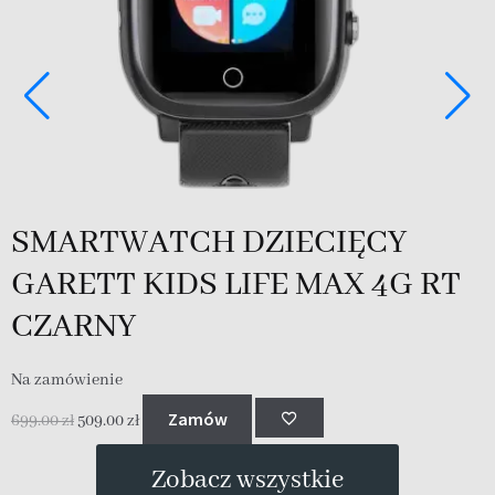
SMARTWATCH DZIECIĘCY
GARETT KIDS LIFE MAX 4G RT
CZARNY
Na zamówienie
N
Zamów
699.00
zł
509.00
zł
6
Zobacz wszystkie