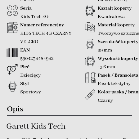
Seria
Kształt koperty
Kids Tech 4G
Kwadratowa
Numer referencyjny
Materiał koperty
KIDS TECH 4G CZARNY
Tworzywo sztuczn
VELCRO
Szerokość koperty
EAN
39 mm
5904238484982
Wysokość koperty
Płeć
13,6 mm
Dziecięcy
Pasek / Bransoleta
Styl
Pasek tekstylny
Sportowy
Kolor paska / bran
Czarny
Opis
Garett Kids Tech