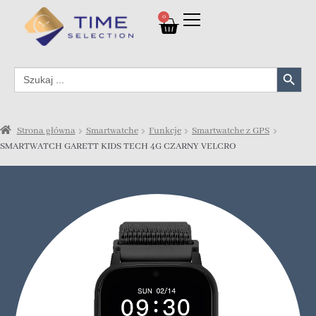
0
Search Button
Search
for:
Strona główna
Smartwatche
Funkcje
Smartwatche z GPS
SMARTWATCH GARETT KIDS TECH 4G CZARNY VELCRO