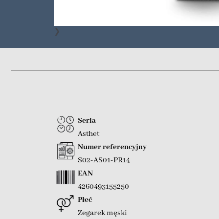
❯
Seria
Asthet
Numer referencyjny
S02-AS01-PR14
EAN
4260493155250
Płeć
Zegarek męski