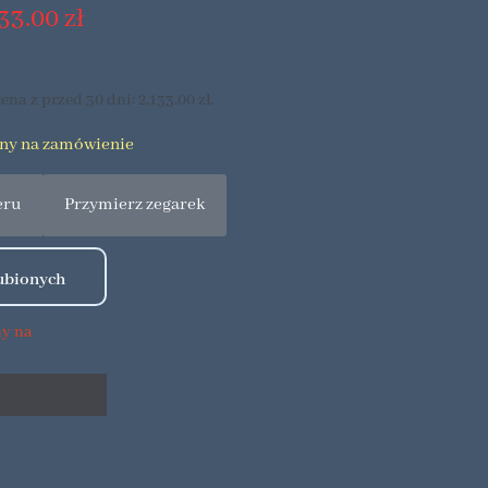
133.00
zł
ena z przed 30 dni:
2,133.00
zł
.
pny na zamówienie
eru
Przymierz zegarek
ny na