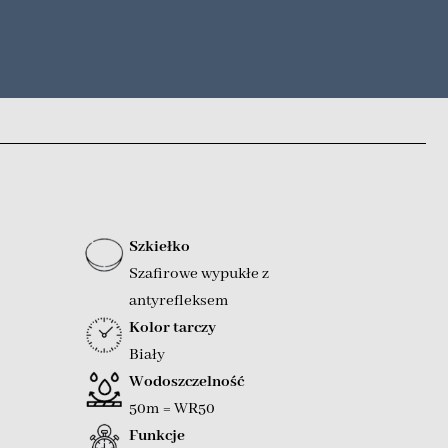
Szkiełko
Szafirowe wypukłe z
antyrefleksem
Kolor tarczy
Biały
Wodoszczelność
50m = WR50
Funkcje