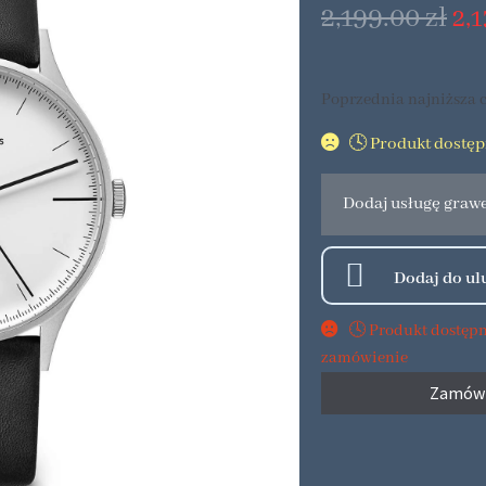
2,199.00
zł
2,
Poprzednia najniższa c
🕓 Produkt dostę
Dodaj usługę graw
🕓 Produkt dostęp
zamówienie
Zamów