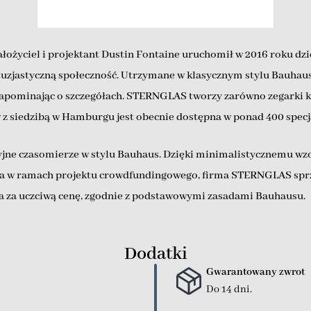
yciel i projektant Dustin Fontaine uruchomił w 2016 roku dzięk
ntuzjastyczną społeczność. Utrzymane w klasycznym stylu Bauha
zapominając o szczegółach. STERNGLAS tworzy zarówno zegarki kw
 z siedzibą w Hamburgu jest obecnie dostępna w ponad 400 specja
e czasomierze w stylu Bauhaus. Dzięki minimalistycznemu wzo
a w ramach projektu crowdfundingowego, firma STERNGLAS sprzeda
a za uczciwą cenę, zgodnie z podstawowymi zasadami Bauhausu.
Dodatki
Gwarantowany zwrot
Do 14 dni.