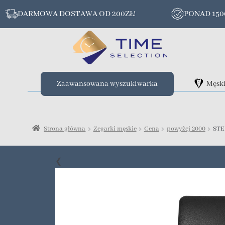
DARMOWA DOSTAWA OD 200ZŁ!
PONAD 15
Zaawansowana wyszukiwarka
Męsk
Strona główna
Zegarki męskie
Cena
powyżej 2000
STE
❮