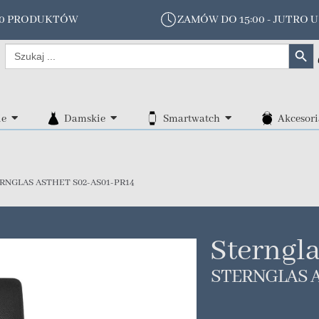
00 PRODUKTÓW
ZAMÓW DO 15:00 - JUTRO U
Search Butt
Search
for:
ie
Damskie
Smartwatch
Akcesori
RNGLAS ASTHET S02-AS01-PR14
Sterngl
STERNGLAS A