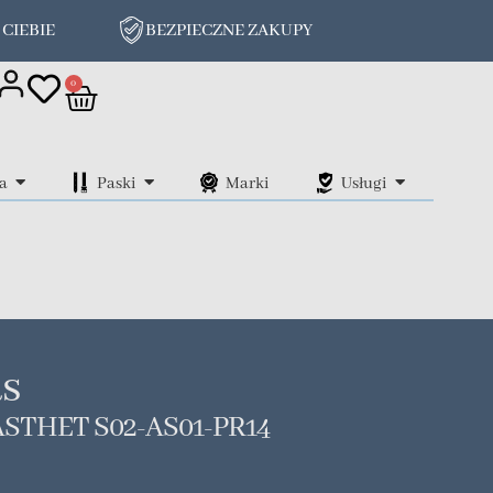
 CIEBIE
BEZPIECZNE ZAKUPY
on
0
a
Paski
Marki
Usługi
as
STHET S02-AS01-PR14