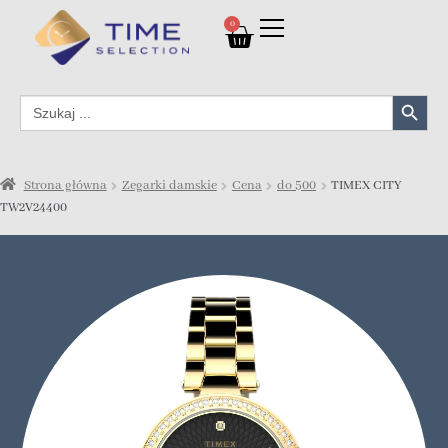
0
Search Button
Search
for:
Strona główna
Zegarki damskie
Cena
do 500
TIMEX CITY
TW2V24400