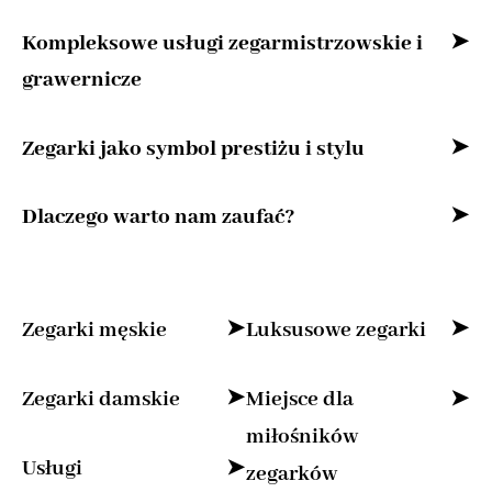
przestrzeni stworzonej z myślą o miłośnikach
Bez względu na to, czy szukasz zegarka
Kompleksowe usługi zegarmistrzowskie i
zegarków oraz osobach, które cenią precyzję,
klasycznego, nowoczesnego zegarka
grawernicze
niezawodną jakość i ponadczasową klasykę.
modowego, czy luksusowego zegarka
Nasza oferta to połączenie pasji do
Jesteśmy czymś więcej niż sklepem z zegarkami
Zegarki jako symbol prestiżu i stylu
szwajcarskiego, nasz sklep internetowy oferuje
wyjątkowych czasomierzy z profesjonalnymi
– oferujemy kompleksowe usługi
szeroki wachlarz modeli dopasowanych do
usługami zegarmistrzowskimi i grawerniczymi,
Każdy zegarek w naszej kolekcji jest czymś
Dlaczego warto nam zaufać?
zegarmistrzowskie i grawernicze, które
Twoich potrzeb – i to w bardzo korzystnych
tworząc miejsce, gdzie każda minuta nabiera
więcej niż narzędziem do pomiaru czasu – to
podkreślą unikalność Twojego czasomierza.
cenach. Specjalizujemy się w sprzedaży
szczególnego znaczenia.
Każdy klient jest dla nas szczególnie ważny. Od
prawdziwe dzieło sztuki, które łączy w sobie
Nasz doświadczony zespół zegarmistrzów:
zegarków renomowanych marek, bo
momentu, gdy odwiedzisz nasz sklep, po zakup
kunszt zegarmistrzowski, najnowsze
Zegarki męskie
Luksusowe zegarki
traktujemy je jako synonim elegancji, precyzji i
i wsparcie posprzedażowe, zapewniamy
technologie oraz niepowtarzalny styl. Dla nas
prestiżu. W naszej kolekcji znajdziesz zarówno
profesjonalną obsługę, doradztwo i
zegarek to wyraz indywidualności i osobistej
Zegarki damskie
Miejsce dla
modele uniwersalne, na co dzień, jak i
Zegarki męskie
Luksosowe zegarki
eleganckie
męskie
indywidualne podejście. Chcemy, abyś
Naprawia i konserwuje
zegarki,
elegancji.
miłośników
ekskluzywne propozycje na specjalne okazje.
odnalazł zegarek, który będzie towarzyszył Ci
przywracając im dawną sprawność i
Usługi
zegarków
Zegarki damskie
Zegarki męskie
Luksosowe zegarki