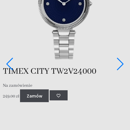
TIMEX CITY TW2V24000
Na zamówienie
N
Zamów
249.00
zł
2