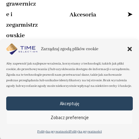
eleganckie
przez lata i symbolizował chwile warte
blask.
grawernicz
sportowe
damskie
Każdy model, który znajdziesz w naszej ofercie,
W naszej ofercie znajdujesz marki, które słyną z
zapamiętania.
Dokonuje precyzyjnych regulacji
,
e i
Akcesoria
jest starannie wyselekcjonowany i objęty
Blog
Zegarki damskie na
Zegarki męskie na
Najlepsze
bransolecie
niezawodności i luksusu, takie jak:
zapewniając idealne odmierzanie czasu.
zegarmistrz
oficjalną gwarancją producenta. Dokładamy
bransolecie
luksusowe marki
zegarków
Wieści ze świata
Graweruje personalizowane napisy i
owskie
wszelkich starań, abyś mógł cieszyć się swoim
Akcesoria do
zegarków
Zegarki damskie
Zegarki męskie
zegarków
Rolex
– ikona doskonałości i prestiżu,
symbole
, tworząc tym samym pamiątki
klasyczne
zegarkiem przez długie lata. Nasz zespół
klasyczne
Ekskluzywne
Zarządzaj zgodą plików cookie
Zapraszamy do odkrycia świata zegarków, gdzie
Omega
– precyzja zrodzona z tradycji i
zegarki szwajcarskie
Świat zegarków
na całe życie.
pasjonatów służy profesjonalną poradą, by
Grawerowanie
Paski do zegarków
Zegarki damskie
czas jest nie tylko odmierzany, ale celebrowany
Zegarki męskie
innowacji,
Aby zapewnić jak najlepsze wrażenia, korzystamy z technologii, takich jak pliki
pomóc Ci w wyborze najlepszego modelu, a
modowe
automatyczne
Marki premium
Ciekawostki o
cookie, do przechowywania i/lub uzyskiwania dostępu do informacji o urządzeniu.
© Copyright TIME SELECTION 2026 |
Polityka
w najpiękniejszym stylu.
Personalizacja
Dzięki naszej pasji i dbałości o szczegóły
Tag Heuer
– nowoczesność i sportowy
Bransolety do
zegarków
zegarkach
Zgoda na te technologie pozwoli nam przetwarzać dane, takie jak zachowanie
nasza oferta jest stale aktualizowana i
zegarków grewerem
zegarków
podczas przeglądania lub unikalne identyfikatory na tej stronie. Brak wyrażenia
prywatności
|
Regulamin
Zegarki damskie
możesz być pewien, że Twój zegarek znajdzie
charakter,
Zegarki męskie do
odpowiada najnowszym trendom.
zgody lub wycofanie zgody może niekorzystnie wpłynąć na niektóre cechy i funkcje.
złote
garnituru
Luksosowe zegarki z
Porady
506 744 168
się w najlepszych rękach.
oraz wielu innych czołowych
Profesjonalne
Etui na zegarki
diamentami
zegarmistrzowskie
usługi
Akceptuję
Zegarki damskie z
producentów.
Zegarki męskie z
zegarmistrzowskie
sklep@timeselection.pl
cyrkoniami
Zestawy do
chronografem
Najdroższe zegarki
Jak dbać o zegarek
Designed by
Stellar .Creative_
czyszczenia
Zobacz preferencje
na świecie
Naprawa zegarków
zegarków
Zegarki damskie na
Zegarki męskie
Historia zegarków
męskich i damskich
pasku skórzanym
Polityka prywatności
Polityka prywatności
premium
Szwajcarskie