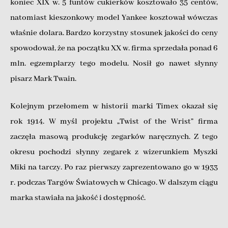
koniec XIX w. 5 funtów cukierków kosztowało 35 centów,
natomiast kieszonkowy model Yankee kosztował wówczas
właśnie dolara. Bardzo korzystny stosunek jakości do ceny
spowodował, że na początku XX w. firma sprzedała ponad 6
mln. egzemplarzy tego modelu. Nosił go nawet słynny
pisarz Mark Twain.
Kolejnym przełomem w historii marki Timex okazał się
rok 1914. W myśl projektu „Twist of the Wrist” firma
zaczęła masową produkcję zegarków naręcznych. Z tego
okresu pochodzi słynny zegarek z wizerunkiem Myszki
Miki na tarczy. Po raz pierwszy zaprezentowano go w 1933
r. podczas Targów Światowych w Chicago. W dalszym ciągu
marka stawiała na jakość i dostępność.