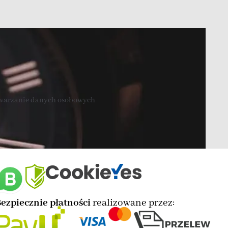
twarzanie danych osobowych
ezpiecznie płatności
realizowane przez: