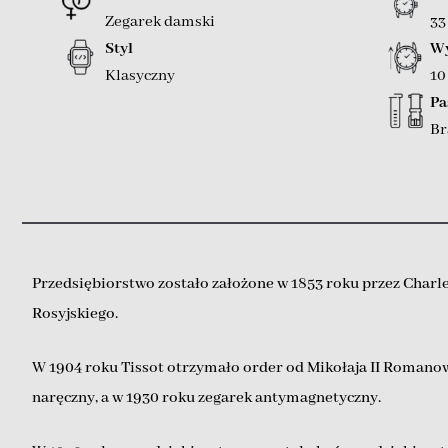
Zegarek damski
3
Styl
Wy
Klasyczny
1
Pa
Br
Przedsiębiorstwo zostało założone w 1853 roku przez Charl
Rosyjskiego.
W 1904 roku Tissot otrzymało order od Mikołaja II Romanow
naręczny, a w 1930 roku zegarek antymagnetyczny.