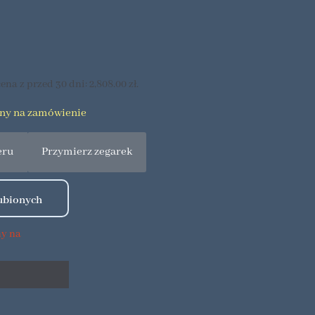
ena z przed 30 dni:
2,808.00
zł
.
pny na zamówienie
eru
Przymierz zegarek
ny na