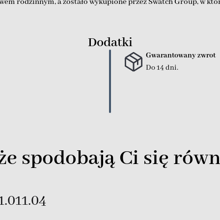
wem rodzinnym, a zostało wykupione przez Swatch Group, w które
Dodatki
Gwarantowany zwrot
Do 14 dni.
e spodobają Ci się równ
.011.04