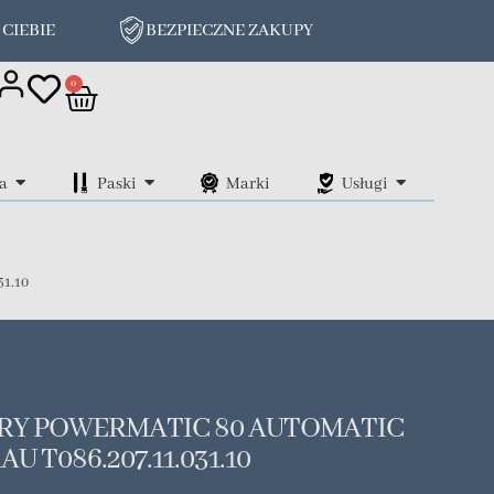
 CIEBIE
BEZPIECZNE ZAKUPY
on
0
a
Paski
Marki
Usługi
1.10
URY POWERMATIC 80 AUTOMATIC
U T086.207.11.031.10