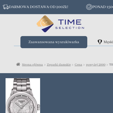
DARMOWA DOSTAWA OD 200ZŁ!
PONAD 15
Zaawansowana wyszukiwarka
Męsk
Strona główna
Zegarki damskie
Cena
powyżej 2000
TI