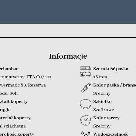
Informacje
chanizm
Szerokość paska
tomatyczny
,
ETA C07.111
,
18 mm
wermatic 80
,
Rezerwa
Kolor paska / brans
odu: 80h
Srebrny
ztałt koperty
Szkiełko
rągła
Szafirowe
teriał koperty
Kolor tarczy
al szlachetna
Srebrny
erokość koperty
Wodoszczelność