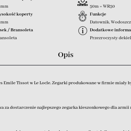
3 mm
50m = WR50
sokość koperty
Funkcje
0 mm
Datownik
,
Wodoszcz
sek / Bransoleta
Dodatkowe informa
ansoleta
Przezroczysty dekie
Opis
es Emile Tissot w Le Locle. Zegarki produkowane w firmie miał
a za dostarczenie najlepszego zegarka kieszonkowego dla armii