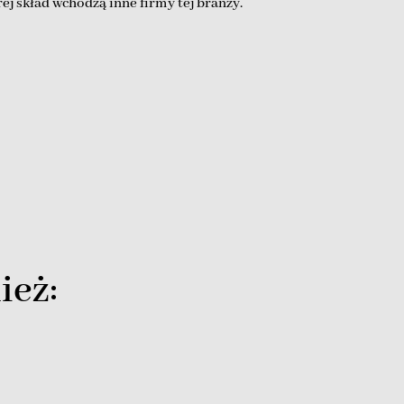
j skład wchodzą inne firmy tej branży.
ież:
T