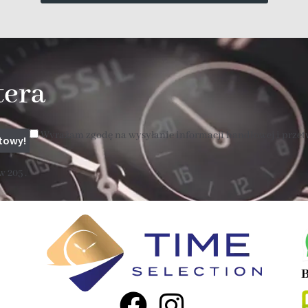
tera
Wyrażam zgodę na wysyłanie informacji handlowej i prze
 205 .
B