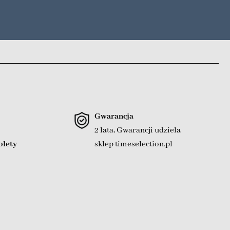
Gwarancja
2 lata, Gwarancji udziela
olety
sklep timeselection.pl