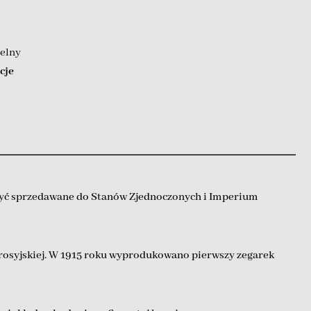
elny
cje
l
y być sprzedawane do Stanów Zjednoczonych i Imperium
 rosyjskiej. W 1915 roku wyprodukowano pierwszy zegarek