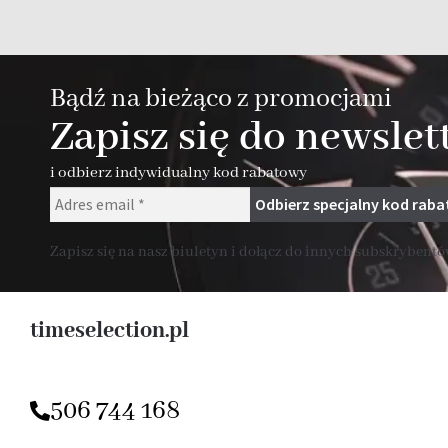
Bądź na bieżąco z promocjami
Zapisz się do newslet
i odbierz indywidualny kod rabatowy
Zapisz się na nasz biuletyn i dołącz do innych subskrybentów
timeselection.pl
506 744 168