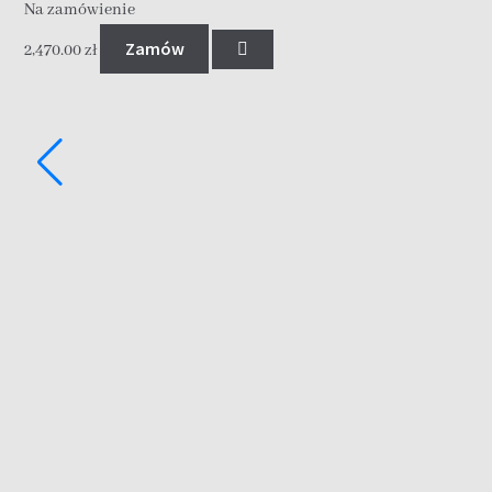
Na zamówienie
Zamów
2,470.00
zł