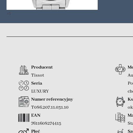
+5
Producent
Me
Tissot
Au
Seria
Po
LUXURY
ch
Numer referencyjny
Ks
T086.207.11.031.10
ok
EAN
Ma
7611608274415
St
Płeć
Sz