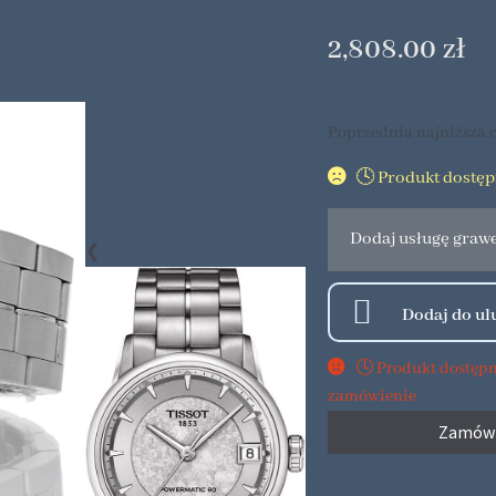
2,808.00
zł
Poprzednia najniższa c
🕓 Produkt dostę
Dodaj usługę graw
❮
🕓 Produkt dostęp
zamówienie
Zamów