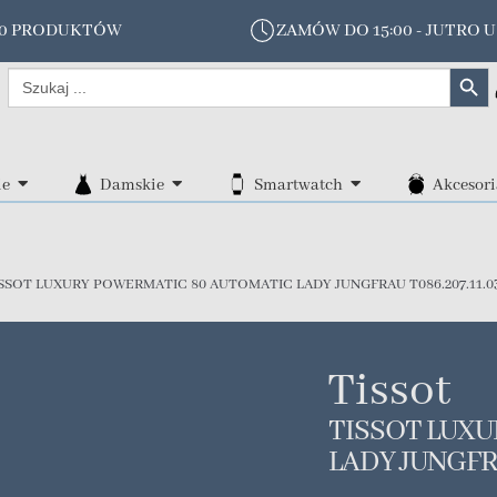
00 PRODUKTÓW
ZAMÓW DO 15:00 - JUTRO U
Search Butt
Search
for:
ie
Damskie
Smartwatch
Akcesori
SSOT LUXURY POWERMATIC 80 AUTOMATIC LADY JUNGFRAU T086.207.11.03
Tissot
TISSOT LUX
LADY JUNGFRA