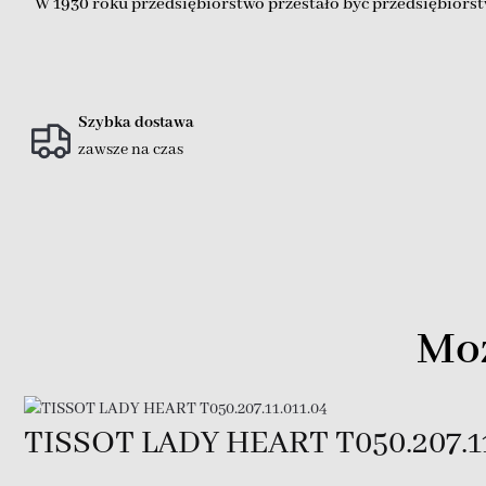
W 1930 roku przedsiębiorstwo przestało być przedsiębiorst
Szybka dostawa
zawsze na czas
Moż
TISSOT LADY HEART T050.207.11