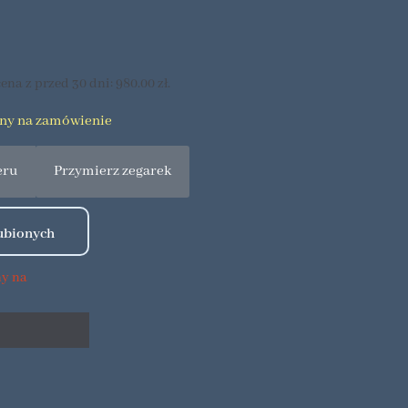
ena z przed 30 dni:
980.00
zł
.
pny na zamówienie
eru
Przymierz zegarek
ny na