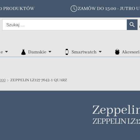
00 PRODUKTÓW
ZAMÓW DO 15:00 - JUTRO U
Search Butt
Search
for:
ie
Damskie
Smartwatch
Akcesori
000
ZEPPELIN LZ127 7642-1 QUARZ
Zeppeli
ZEPPELIN LZ1