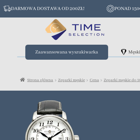
DARMOWA DOSTAWA OD 200ZŁ!
PONAD 15
Zaawansowana wyszukiwarka
Męsk
Strona główna
Zegarki męskie
Cena
Zegarki męskie do 1