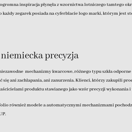
 ogromna inspiracja płynęła z wzornictwa lotniczego tamtego ok
 każdy zegarek posiada na cyferblacie logo marki, którym jest s
 niemiecka precyzja
, niezawodne mechanizmy kwarcowe, różnego typu szkła odporne na
się ani zachlapania, ani zanurzenia. Klienci, którzy zakupili pr
właścicielami produktu stawianego jako wzór precyzji wykonania 
folio również modele a automatycznymi mechanizmami pochodzący
UP.