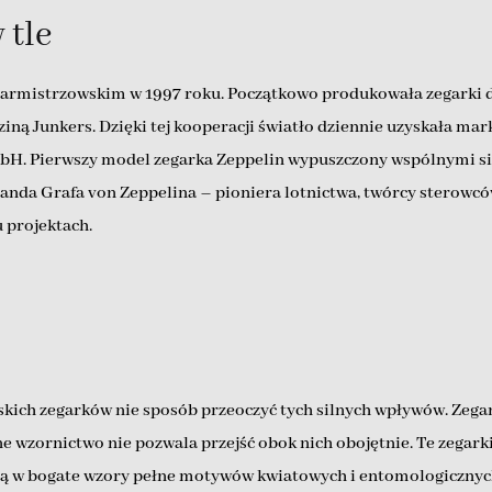
 tle
armistrzowskim w 1997 roku. Początkowo produkowała zegarki dl
odziną Junkers. Dzięki tej kooperacji światło dziennie uzyskała 
mbH. Pierwszy model zegarka Zeppelin wypuszczony wspólnymi sił
da Grafa von Zeppelina – pioniera lotnictwa, twórcy sterowców i
 projektach.
kich zegarków nie sposób przeoczyć tych silnych wpływów. Zega
ne wzornictwo nie pozwala przejść obok nich obojętnie. Te zegar
zą w bogate wzory pełne motywów kwiatowych i entomologicznych