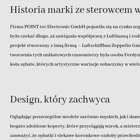
Historia marki ze sterowcem w
Firma POINT tec Electronic GmbH pojawiła się na rynku zeg
było czekać długo, aż zawiązała współpracę z Lufthansą i r
projekt stworzony z inną firmą – Luftschiffbau Zeppelin G
tworzenia tych unikatowych czasomierzy była osoba Ferdynan
koła zębate, których artystyczne wariacje zobaczymy w wielu
Design, który zachwyca
Oglądając poszczególne modele zarówno męskich, jak i dams
bogato zdobione koperty, które przyciągają wzrok, a mister
zauważyć, że zębatki i ciekawe koronkowe ozdoby przechod