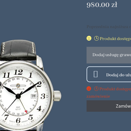
980.00
zł
Poprzednia najniższa c
🕓 Produkt dostę
Dodaj usługę graw
🕓 Produkt dostęp
zamówienie
Zamów