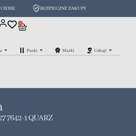
 CIEBIE
BEZPIECZNE ZAKUPY
on
0
a
Paski
Marki
Usługi
n
27 7642-1 QUARZ