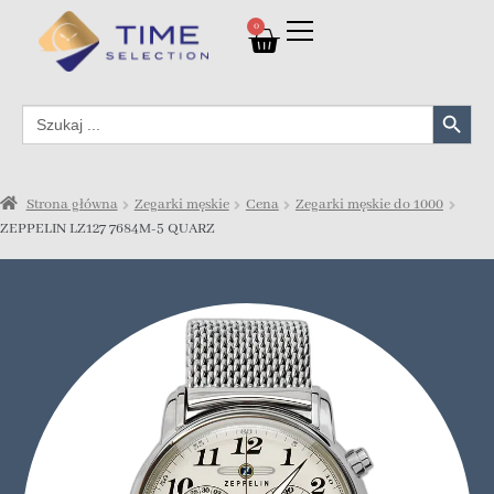
0
Search Button
Search
for:
Strona główna
Zegarki męskie
Cena
Zegarki męskie do 1000
ZEPPELIN LZ127 7684M-5 QUARZ