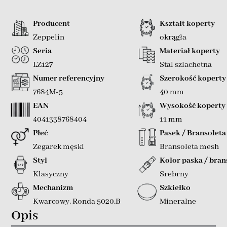
Producent
Kształt koperty
Zeppelin
okrągła
Seria
Materiał koperty
LZ127
Stal szlachetna
Numer referencyjny
Szerokość koperty
7684M-5
40 mm
EAN
Wysokość koperty
4041338768404
11 mm
Płeć
Pasek / Bransoleta
Zegarek męski
Bransoleta mesh
Styl
Kolor paska / bran
Klasyczny
Srebrny
Mechanizm
Szkiełko
Kwarcowy
,
Ronda 5020.B
Mineralne
Opis