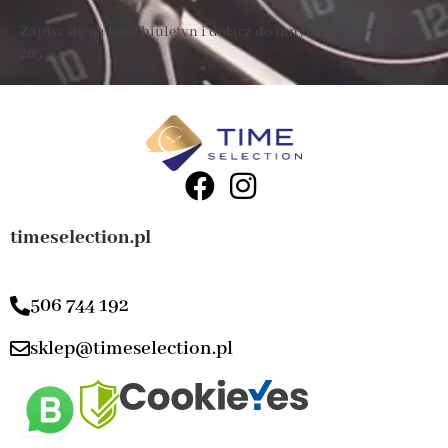
Zapisz się na nasz biuletyn i dołącz do innych subskrybentów
205 .
timeselection.pl
506 744 192
sklep@timeselection.pl