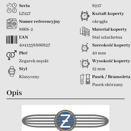
Seria
8217
LZ127
Kształt koperty
Numer referencyjny
okrągła
8668-2
Materiał koperty
EAN
Stal szlachetna
4041338866827
Szerokość koperty
Płeć
40 mm
Zegarek męski
Wysokość koperty
Styl
12 mm
Klasyczny
Pasek / Bransoleta
Pasek skórzany
Opis