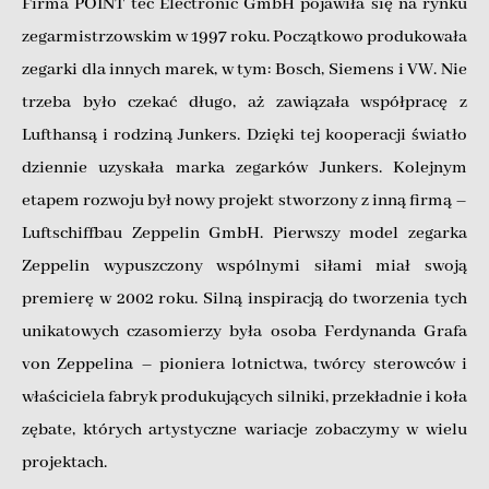
Firma POINT tec Electronic GmbH pojawiła się na rynku
zegarmistrzowskim w 1997 roku. Początkowo produkowała
zegarki dla innych marek, w tym: Bosch, Siemens i VW. Nie
trzeba było czekać długo, aż zawiązała współpracę z
Lufthansą i rodziną Junkers. Dzięki tej kooperacji światło
dziennie uzyskała marka zegarków Junkers. Kolejnym
etapem rozwoju był nowy projekt stworzony z inną firmą –
Luftschiffbau Zeppelin GmbH. Pierwszy model zegarka
Zeppelin wypuszczony wspólnymi siłami miał swoją
premierę w 2002 roku. Silną inspiracją do tworzenia tych
unikatowych czasomierzy była osoba Ferdynanda Grafa
von Zeppelina – pioniera lotnictwa, twórcy sterowców i
właściciela fabryk produkujących silniki, przekładnie i koła
zębate, których artystyczne wariacje zobaczymy w wielu
projektach.