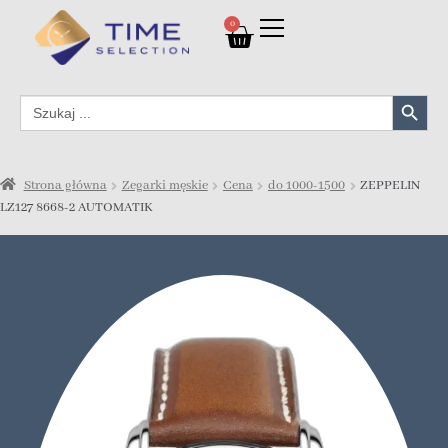
0
Search Button
Search
for:
Strona główna
Zegarki męskie
Cena
do 1000-1500
ZEPPELIN
LZ127 8668-2 AUTOMATIK