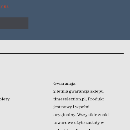
ny na
Gwarancja
2 letnia gwarancja sklepu
olety
timeselection.pl
,
Produkt
jest nowy i w pełni
oryginalny
,
Wszystkie znaki
towarowe użyte zostały w