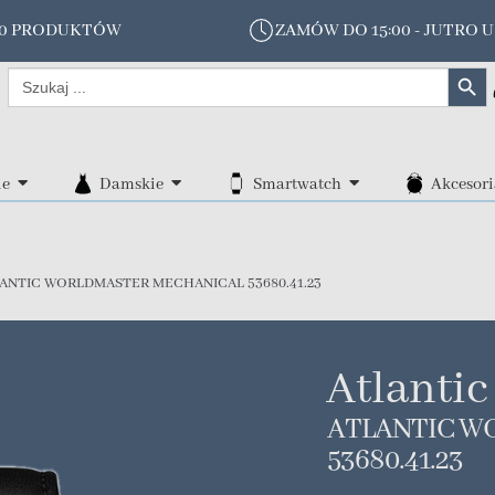
00 PRODUKTÓW
ZAMÓW DO 15:00 - JUTRO U
Search Butt
Search
for:
ie
Damskie
Smartwatch
Akcesori
ANTIC WORLDMASTER MECHANICAL 53680.41.23
Atlantic
ATLANTIC W
53680.41.23