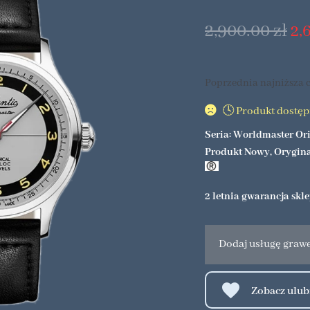
2,900.00
zł
2,
Poprzednia najniższa c
🕓 Produkt dostę
Seria: Worldmaster Or
Produkt Nowy, Orygin
2 letnia gwarancja skl
Dodaj usługę graw