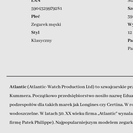
EAN
St
5904329979281
Sz
Płeć
3
Zegarek męski
Wy
Styl
12
Klasyczny
Pa
Pa
Atlantic
(Atlantic-Watch Production Ltd) to szwajcarskie pr
Kummera. Początkowo przedsiębiorstwo nosiło nazwę Edua
podzespołów dla takich marek jak Longines czy Certina. W
wodoszczelne. W latach 50. XX wieku firma „Atlantic” wyn
firmę Patek Philippe). Najpopularniejszym modelem zegark