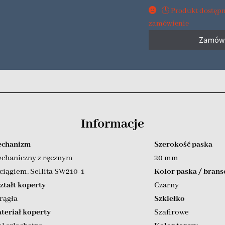
🕓 Produkt dostęp
zamówienie
Zamów
Informacje
chanizm
Szerokość paska
chaniczny z ręcznym
20 mm
ciągiem
,
Sellita SW210-1
Kolor paska / brans
ztałt koperty
Czarny
rągła
Szkiełko
teriał koperty
Szafirowe