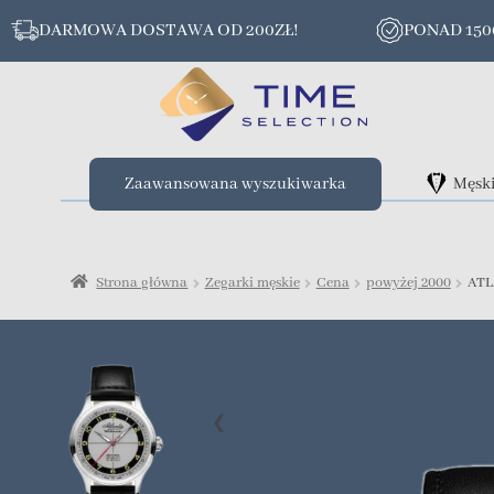
DARMOWA DOSTAWA OD 200ZŁ!
PONAD 15
Zaawansowana wyszukiwarka
Męsk
Strona główna
Zegarki męskie
Cena
powyżej 2000
ATL
❮