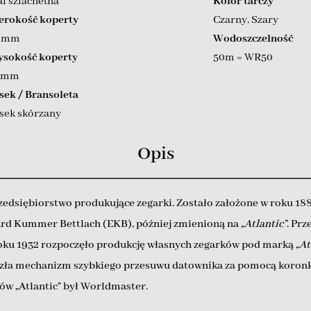
al szlachetna
Kolor tarczy
erokość koperty
Czarny
,
Szary
9 mm
Wodoszczelność
sokość koperty
50m = WR50
 mm
sek / Bransoleta
sek skórzany
Opis
zedsiębiorstwo produkujące zegarki. Zostało założone w roku 18
rd Kummer Bettlach (EKB), później zmienioną na
„Atlantic”
. Pr
 roku 1932 rozpoczęło produkcję własnych zegarków pod marką
„At
alazła mechanizm szybkiego przesuwu datownika za pomocą koron
ów „Atlantic” był Worldmaster.