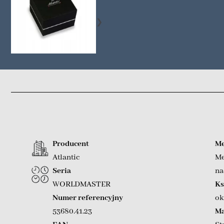
❯
Producent
Me
Atlantic
Me
Seria
na
WORLDMASTER
Ks
Numer referencyjny
ok
53680.41.23
Ma