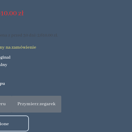
610.00
zł
ena z przed 30 dni:
2,610.00
zł
.
pny na zamówienie
iginal
alny
epu
eru
Przymierz zegarek