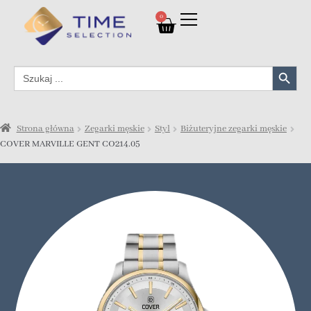
0
Search Button
Search
for:
Strona główna
Zegarki męskie
Styl
Biżuteryjne zegarki męskie
COVER MARVILLE GENT CO214.05