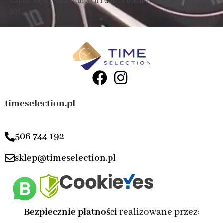
Zapisz się na nasz biuletyn i dołącz do innych subskrybentów
205 .
timeselection.pl
506 744 192
sklep@timeselection.pl
Bezpiecznie płatności
realizowane przez: