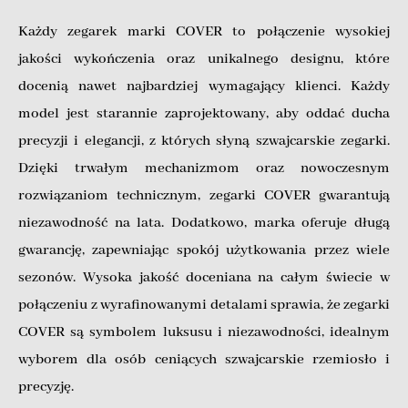
SECTOR
,
Seiko
,
Serene
Każdy zegarek marki COVER to połączenie wysokiej
Marceau
,
Skagen
,
Spinnaker
,
jakości wykończenia oraz unikalnego designu, które
SQUALE
,
SWISS EAGLE
,
Thomas Earnshaw
,
TIME
docenią nawet najbardziej wymagający klienci. Każdy
FORCE
,
Timex
,
Tissot
,
model jest starannie zaprojektowany, aby oddać ducha
Tommy Hilfiger
,
U.S. Polo
precyzji i elegancji, z których słyną szwajcarskie zegarki.
Assn.
,
Versace
,
Victorinox
,
Dzięki trwałym mechanizmom oraz nowoczesnym
Vostok
,
VRATISLAVIA
rozwiązaniom technicznym, zegarki COVER gwarantują
CONCEPTUM
,
XICORR
,
niezawodność na lata. Dodatkowo, marka oferuje długą
Zeppelin
,
BALL
,
Cover
,
gwarancję, zapewniając spokój użytkowania przez wiele
LACO
,
Sternglas
,
SWISS
sezonów. Wysoka jakość doceniana na całym świecie w
ALPINE MILITARY
,
VERSUS
połączeniu z wyrafinowanymi detalami sprawia, że zegarki
BY VERSACE
COVER są symbolem luksusu i niezawodności, idealnym
wyborem dla osób ceniących szwajcarskie rzemiosło i
precyzję.