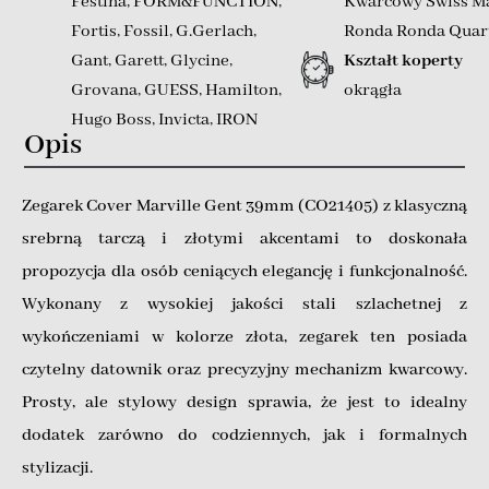
Festina
,
FORM&FUNCTION
,
Kwarcowy Swiss M
Fortis
,
Fossil
,
G.Gerlach
,
Ronda Ronda Quartz
Gant
,
Garett
,
Glycine
,
Kształt koperty
Grovana
,
GUESS
,
Hamilton
,
okrągła
Hugo Boss
,
Invicta
,
IRON
Opis
ANNIE
,
JACQUES LEMANS
,
JOOP
,
KLINGERT 1797 (SZ)
,
Zegarek Cover Marville Gent 39mm (CO21405) z klasyczną
Lacoste
,
Lars Larsen
,
Lorus
,
LUMINOX
,
MARC ECKO
,
srebrną tarczą i złotymi akcentami to doskonała
Maserati
,
Maseratti
,
propozycja dla osób ceniących elegancję i funkcjonalność.
MICHAEL KORS
,
Mido
,
Wykonany z wysokiej jakości stali szlachetnej z
MODALO
,
MULCO
,
Orient
,
wykończeniami w kolorze złota, zegarek ten posiada
Orient Star
,
Outdoor Edge
,
czytelny datownik oraz precyzyjny mechanizm kwarcowy.
PARIS HILTON
,
Pierre
Prosty, ale stylowy design sprawia, że jest to idealny
Cardin
,
PROMASTER
,
PUMA
,
dodatek zarówno do codziennych, jak i formalnych
RADO
,
Roamer
,
stylizacji.
ROTHENSHILD
,
S.OLIVER
,