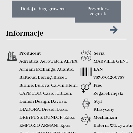
Dodaj usługę graweru
Przymierz
zegarek
Informacje
Producent
Seria
Adriatica
,
Aerowatch
,
ALFEX
,
MARVILLE GENT
Armani Exchange
,
Atlantic
,
EAN
Balticus
,
Bering
,
Bisset
,
7630701200787
Błonie
,
Bulova
,
Calvin Klein
,
Płeć
CAPE COD
,
Casio
,
Citizen
,
Zegarek męski
Danish Design
,
Davosa
,
Styl
DIADORA
,
Diesel
,
Doxa
,
Klasyczny
DREYFUSS
,
DUNLOP
,
Edox
,
Mechanizm
EMPORIO ARMANI
,
Epos
,
Bateria 371, żywotn