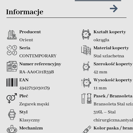
Informacje
Producent
Kształt koperty
Orient
okrągła
Seria
Materiał koperty
CONTEMPORARY
Stal szlachetna
Numer referencyjny
Szerokość koperty
RA-AA0C01B39B
42 mm
EAN
Wysokość koperty
4942715030179
11 mm
Płeć
Pasek / Bransoleta
Zegarek męski
Bransoleta Stal szl
Styl
316L – Stal
Klasyczny
chirurgiczna,antya
Mechanizm
Kolor paska / bran