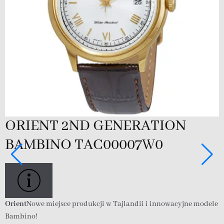
ORIENT 2ND GENERATION
BAMBINO TAC00007W0
Orient
Nowe miejsce produkcji w Tajlandii i innowacyjne modele
O
Bambino!
B