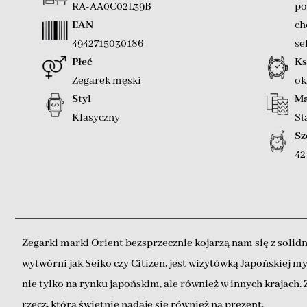
RA-AA0C02L39B
po
EAN
ch
4942715030186
se
Płeć
Ks
Zegarek męski
ok
Styl
Ma
Klasyczny
St
Sz
4
Zegarki marki Orient bezsprzecznie kojarzą nam się z soli
wytwórni jak Seiko czy Citizen, jest wizytówką Japońskiej my
nie tylko na rynku japońskim, ale również w innych krajach
rzecz, która świetnie nadaje się również na prezent.