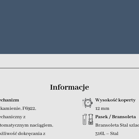
Informacje
chanizm
Wysokość koperty
 kamienie
,
F6922
,
12 mm
chaniczny z
Pasek / Bransoleta
tomatycznym naciągiem
,
Bransoleta Stal szla
żliwość dokręcania z
316L – Stal