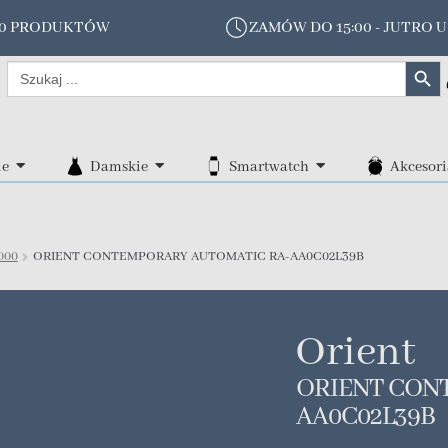
00 PRODUKTÓW
ZAMÓW DO 15:00 - JUTRO U
Search Butt
Search
for:
ie
Damskie
Smartwatch
Akcesori
000
ORIENT CONTEMPORARY AUTOMATIC RA-AA0C02L39B
Orient
ORIENT CON
AA0C02L39B