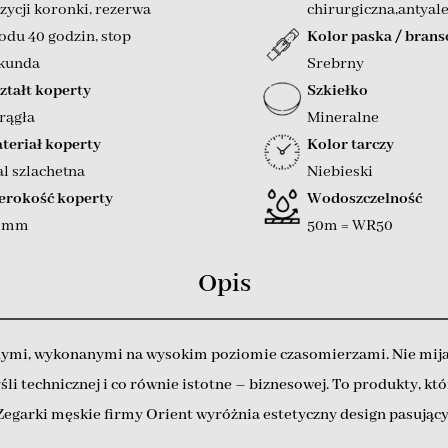
zycji koronki
,
rezerwa
chirurgiczna,antyal
odu 40 godzin
,
stop
Kolor paska / brans
kunda
Srebrny
ztałt koperty
Szkiełko
rągła
Mineralne
teriał koperty
Kolor tarczy
al szlachetna
Niebieski
erokość koperty
Wodoszczelność
2 mm
50m = WR50
Opis
dnymi, wykonanymi na wysokim poziomie czasomierzami. Nie mija 
śli technicznej i co równie istotne – biznesowej. To produkty, kt
. Zegarki męskie firmy Orient wyróżnia estetyczny design pasują