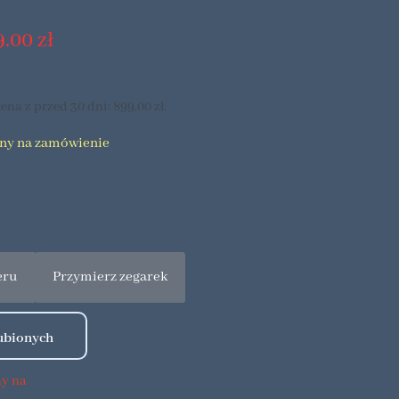
9.00
zł
ena z przed 30 dni:
899.00
zł
.
pny na zamówienie
eru
Przymierz zegarek
ny na