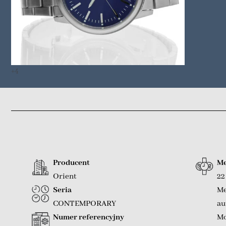
+4
Producent
Me
Orient
22
Seria
Me
CONTEMPORARY
au
Numer referencyjny
Mo