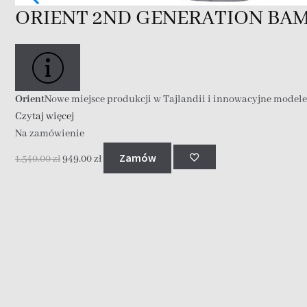
ORIENT 2ND GENERATION BA
Orient
Nowe miejsce produkcji w Tajlandii i innowacyjne model
Czytaj więcej
Na zamówienie
Zamów
1,540.00
zł
949.00
zł