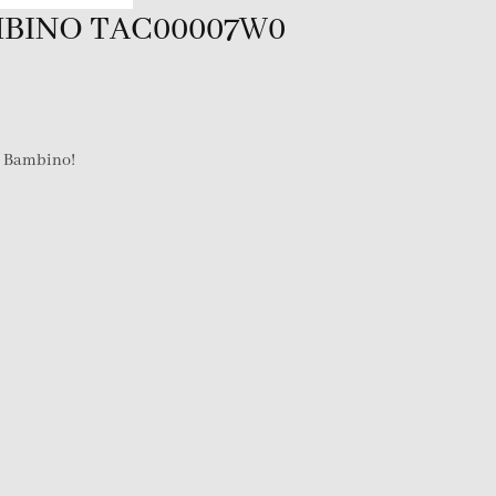
MBINO TAC00007W0
e Bambino!