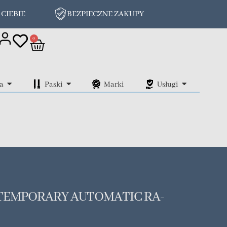
 CIEBIE
BEZPIECZNE ZAKUPY
on
0
a
Paski
Marki
Usługi
TEMPORARY AUTOMATIC RA-