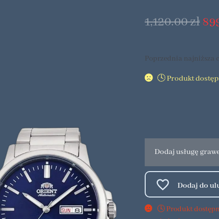
1,120.00
zł
89
Poprzednia najniższa c
🕓 Produkt dostę
Dodaj usługę graw
🕓 Produkt dostęp