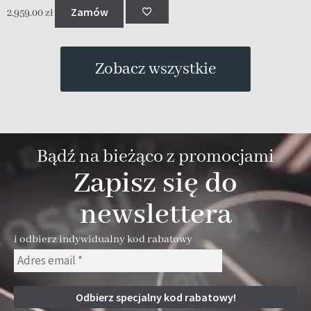
N
Zamów
2,959.00
zł
2
Zobacz wszystkie
Bądź na bieżąco z promocjami
Zapisz się do
newslettera
i odbierz indywidualny kod rabatowy