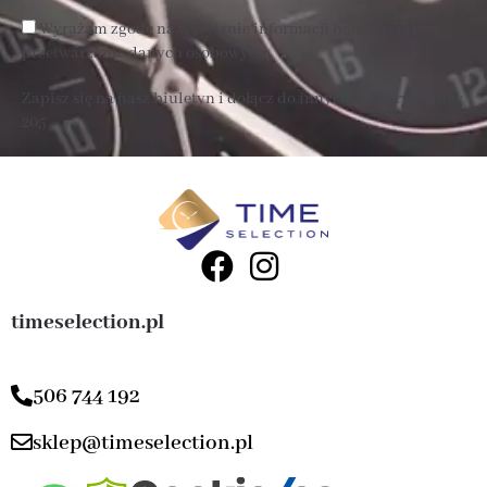
Wyrażam zgodę na wysyłanie informacji handlowej i
przetwarzanie danych osobowych
Zapisz się na nasz biuletyn i dołącz do innych subskrybentów
205 .
timeselection.pl
506 744 192
sklep@timeselection.pl