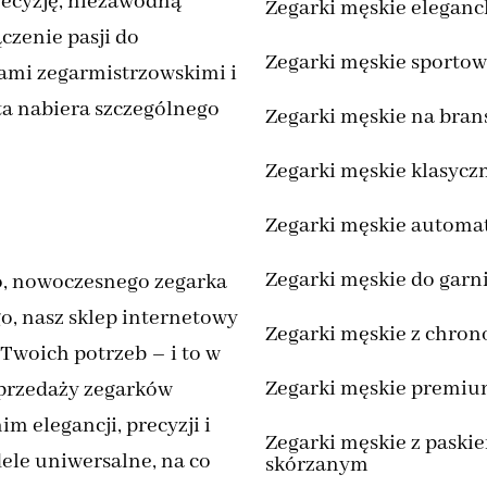
recyzję, niezawodną
Zegarki męskie eleganc
czenie pasji do
Zegarki męskie sporto
ami zegarmistrzowskimi i
ta nabiera szczególnego
Zegarki męskie na bran
Zegarki męskie klasycz
Zegarki męskie automa
Zegarki męskie do garn
go, nowoczesnego zegarka
, nasz sklep internetowy
Zegarki męskie z chro
Twoich potrzeb – i to w
Zegarki męskie premi
sprzedaży zegarków
 elegancji, precyzji i
Zegarki męskie z paski
dele uniwersalne, na co
skórzanym