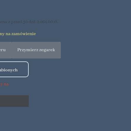
ena z przed 30 dni:
2,064.00
zł
.
pny na zamówienie
eru
Przymierz zegarek
ny na