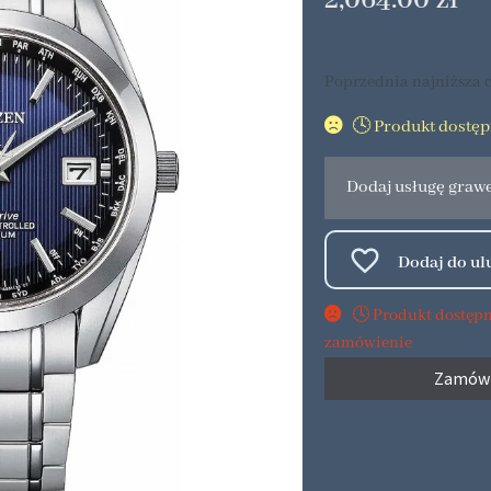
2,064.00
zł
Poprzednia najniższa c
🕓 Produkt dostę
Dodaj usługę graw
🕓 Produkt dostęp
zamówienie
Zamów