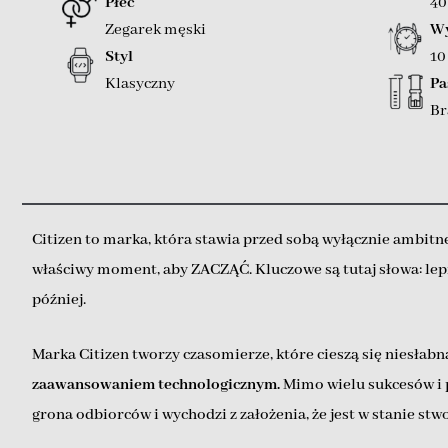
Płeć
4
Zegarek męski
Wy
Styl
1
Klasyczny
Pa
Br
Citizen to marka, która stawia przed sobą wyłącznie ambitne 
właściwy moment, aby ZACZĄĆ. Kluczowe są tutaj słowa: lepiej,
później.
Marka Citizen tworzy czasomierze, które cieszą się niesła
zaawansowaniem technologicznym.
Mimo wielu sukcesów i p
grona odbiorców i wychodzi z założenia, że jest w stanie st