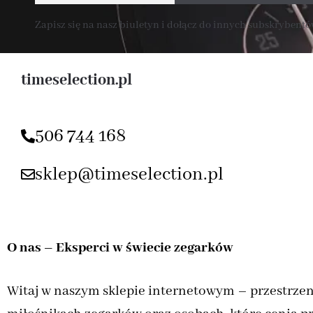
Zapisz się na nasz biuletyn i dołącz do innych subskrybentów
timeselection.pl
506 744 168
sklep@timeselection.pl
O nas – Eksperci w świecie zegarków
Witaj w naszym sklepie internetowym – przestrzen