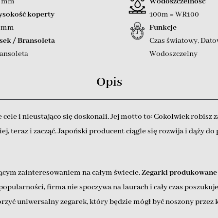
0 mm
Wodoszczelność
sokość koperty
100m = WR100
0 mm
Funkcje
sek / Bransoleta
Czas światowy
,
Dato
ansoleta
Wodoszczelny
Opis
cele i nieustająco się doskonali. Jej motto to: Cokolwiek robisz z
 teraz i zacząć. Japoński producent ciągle się rozwija i dąży do pe
bnącym zainteresowaniem na całym świecie.
Zegarki produkowane 
opularności, firma nie spoczywa na laurach i cały czas poszukuj
worzyć uniwersalny zegarek, który będzie mógł być noszony przez 