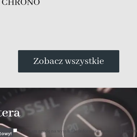
2L CHRONO
Zobacz wszystkie
tera
Wyrażam zgodę na wysyłanie informacji handlowej i prze