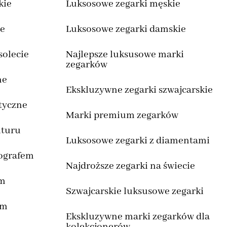
kie
Luksosowe zegarki męskie
we
Luksosowe zegarki damskie
solecie
Najlepsze luksusowe marki
zegarków
ne
Ekskluzywne zegarki szwajcarskie
tyczne
Marki premium zegarków
ituru
Luksosowe zegarki z diamentami
nografem
Najdroższe zegarki na świecie
um
Szwajcarskie luksusowe zegarki
em
Ekskluzywne marki zegarków dla
kolekcjonerów