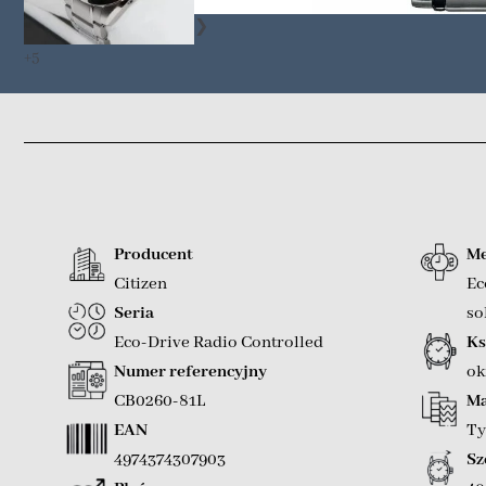
❯
+5
Producent
Me
Citizen
Ec
Seria
so
Eco-Drive Radio Controlled
Ks
Numer referencyjny
ok
CB0260-81L
Ma
EAN
Ty
4974374307903
Sz