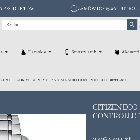
00 PRODUKTÓW
ZAMÓW DO 15:00 - JUTRO U
Search Butt
Search
for:
ie
Damskie
Smartwatch
Akcesori
IZEN ECO-DRIVE SUPER TITANIUM RADIO CONTROLLED CB0260-81L
CITIZEN ECO
CONTROLLED 