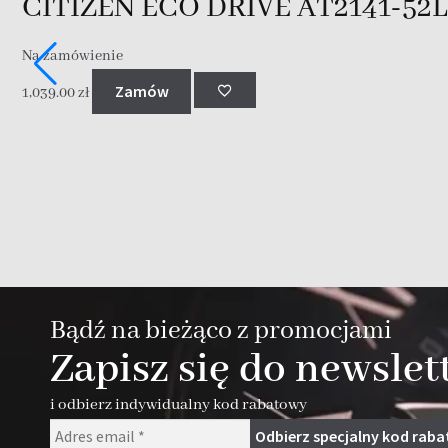
CITIZEN ECO DRIVE AT2141-5
Na zamówienie
Zamów
1,039.00
zł
Bądź na bieżąco z promocjami
Zapisz się do newslet
i odbierz indywidualny kod rabatowy