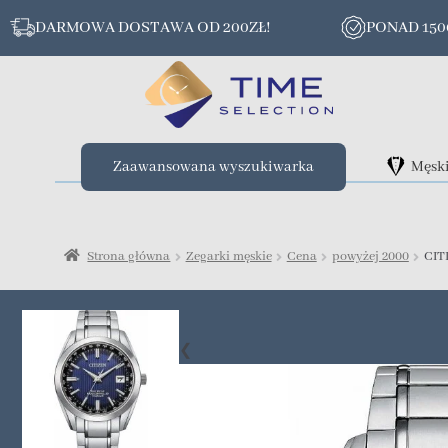
DARMOWA DOSTAWA OD 200ZŁ!
PONAD 15
Zaawansowana wyszukiwarka
Męsk
Strona główna
Zegarki męskie
Cena
powyżej 2000
CIT
❮